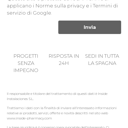
applicano i
Norme sulla privacy
e i
Termini di
servizio
di Google.
PROGETTI
RISPOSTA IN
SEDI IN TUTTA
SENZA
24H
LA SPAGNA
IMPEGNO
Il responsabile e titolare del trattamento di questi dati è Inside
Instalaciones S.L.
Trattiamo i dati con la finalità di inviare all’interessato informazioni
relative ai prodotti, servizi, offerte e novità descritti nel sito web
www.inside-pharmacy.com
La base giuridica è il consenso inequivocabile dell’interessato. Ci